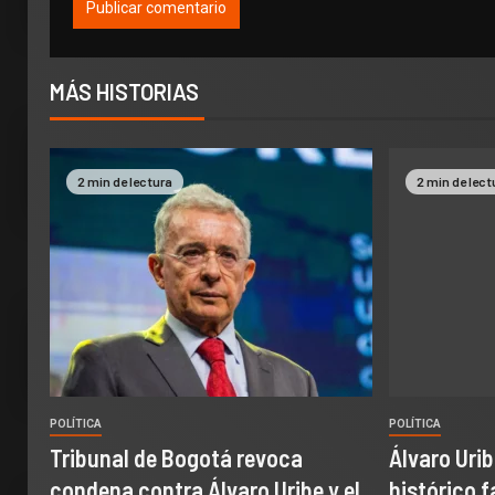
MÁS HISTORIAS
2 min de lectura
2 min de lect
POLÍTICA
POLÍTICA
Tribunal de Bogotá revoca
Álvaro Uri
condena contra Álvaro Uribe y el
histórico f