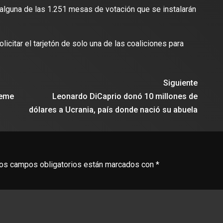
n alguna de las 1.251 mesas de votación que se instalarán
icitar el tarjetón de solo una de las coaliciones para
Siguiente
lectura
2 min de lectura
teme
Leonardo DiCaprio donó 10 millones de
dólares a Ucrania, país donde nació su abuela
ES
DEPORTES
odríguez se une al Club
os campos obligatorios están marcados con
*
Vengo a aportar con calidad y
Travis Scott lanza camiset
lusión de jugar el Mundial de
edición limitada del FC Bar
para el partido contra el Re