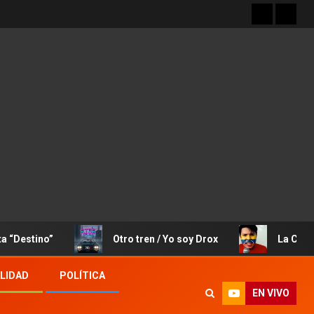
no”
Otro tren / Yo soy Drox
La Canción de J
LIDAD
POLÍTICA
EN VIVO