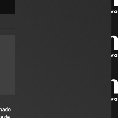
enado
ta de