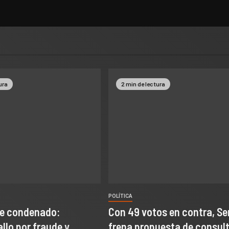
ura
2 min de lectura
POLÍTICA
be condenado:
Con 49 votos en contra, S
allo por fraude y
frena propuesta de consul