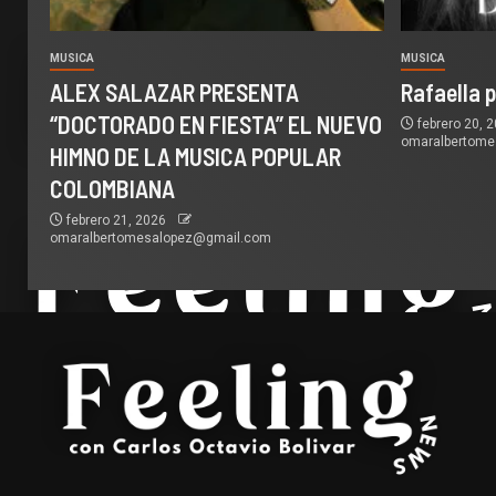
MUSICA
MUSICA
ALEX SALAZAR PRESENTA
Rafaella 
“DOCTORADO EN FIESTA” EL NUEVO
febrero 20, 
omaralbertom
HIMNO DE LA MUSICA POPULAR
COLOMBIANA
febrero 21, 2026
omaralbertomesalopez@gmail.com