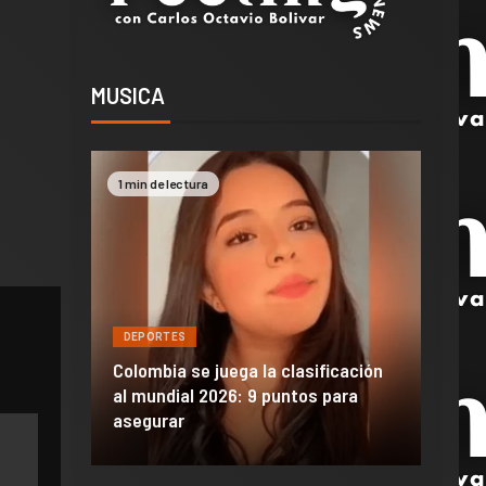
MUSICA
1 min de lectura
2 min 
DEPORTES
DEPO
a de
Colombia se juega la clasificación
Efraí
celona
al mundial 2026: 9 puntos para
dañó 
al Madrid
asegurar
de M