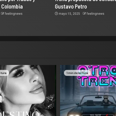
n Colombia
Gustavo Petro
feelingnews
mayo 15, 2025
feelingnews
ctura
1 min de lectura