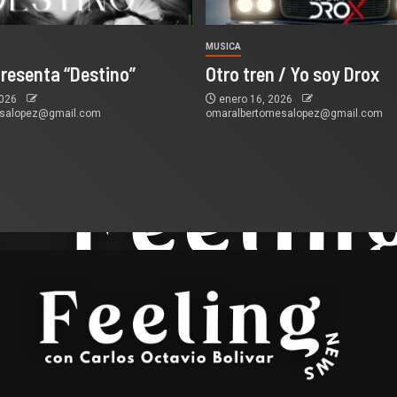
MUSICA
presenta “Destino”
Otro tren / Yo soy Drox
2026
enero 16, 2026
esalopez@gmail.com
omaralbertomesalopez@gmail.com