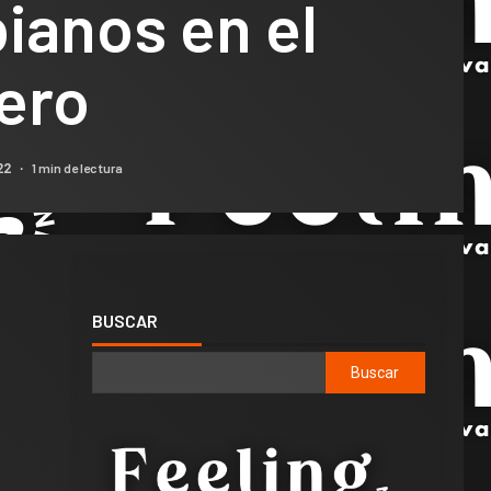
ianos en el
ero
1 min de lectura
22
BUSCAR
Buscar