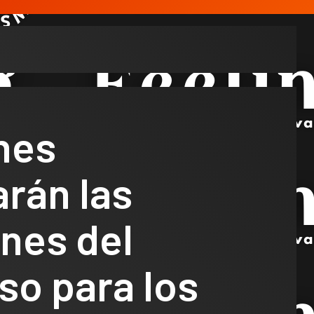
nes
rán las
nes del
so para los