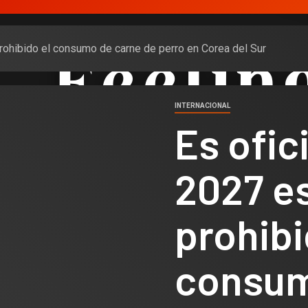
 prohibido el consumo de carne de perro en Corea del Sur
INTERNACIONAL
Es ofici
2027 e
prohibi
consum