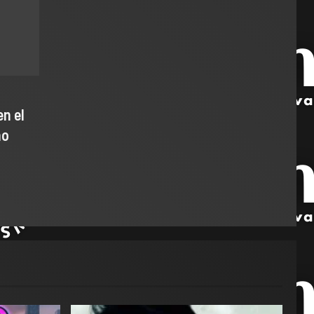
n el
ho