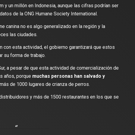
m y un millón en Indonesia, aunque las cifras podrían ser
datos de la ONG Humane Society International.
 canina no es algo generalizado en la región y la
eces las ciudades.
con esta actividad, el gobierno garantizará que estos
2 min de lectura
r su forma de trabajo.
ur, a pesar de que esta actividad de comercialización de
os años, porque
muchas personas han salvado y
 más de 1000 lugares de crianza de perros.
DEPORTES
se une al Club
distribuidores y más de 1500 restaurantes en los que se
ortar con calidad y
Travis Scott lanza camiseta de
jugar el Mundial de
edición limitada del FC Barcelona
para el partido contra el Real Madrid