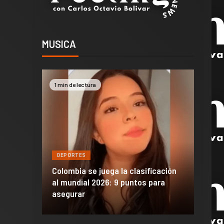
MUSICA
1 min de lectura
2 min de lectura
DEPORTES
DEPORTES
Colombia se juega la clasificación
Efraín Juárez 
al mundial 2026: 9 puntos para
dañó anuncio d
asegurar
de México