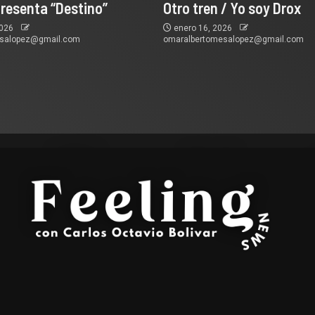
presenta “Destino”
Otro tren / Yo soy Drox
2026
enero 16, 2026
esalopez@gmail.com
omaralbertomesalopez@gmail.com