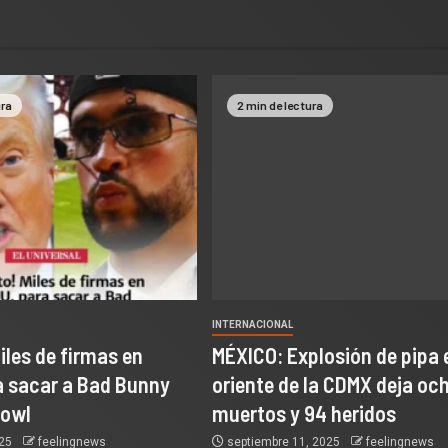
ura
2 min de lectura
INTERNACIONAL
Miles de firmas en
MÉXICO: Explosión de pipa e
a sacar a Bad Bunny
oriente de la CDMX deja oc
Bowl
muertos y 94 heridos
025
feelingnews
septiembre 11, 2025
feelingnews