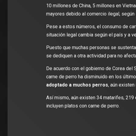
10 millones de China, 5 millones en Vietna
mayores debido al comercio ilegal, según 
Pese a estos números, el consumo de carne
situación legal cambia según el país y a v
Puesto que muchas personas se sustentan 
2 min de 
se dediquen a otra actividad para no afecta
De acuerdo con el gobierno de Corea del S
carne de perro ha disminuido en los últim
adoptado a muchos perros
, aún existen
DEPORT
James R
Así mismo, aún existen 34 matarifes, 219 
León: ‘
incluyen platos con carne de perro.
con la i
Clubes