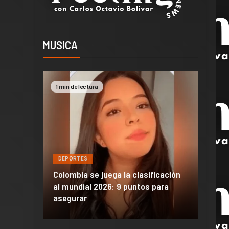
MUSICA
1 min de lectura
2 min 
DEPORTES
DEPO
a de
Colombia se juega la clasificación
Efraí
celona
al mundial 2026: 9 puntos para
dañó 
al Madrid
asegurar
de M