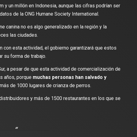
m y un millón en Indonesia, aunque las cifras podrían ser
datos de la ONG Humane Society International.
 canina no es algo generalizado en la región y la
eces las ciudades.
con esta actividad, el gobierno garantizará que estos
lectura
2 min de lectura
r su forma de trabajo.
ur, a pesar de que esta actividad de comercialización de
os años, porque
muchas personas han salvado y
 más de 1000 lugares de crianza de perros.
ES
DEPORTES
odríguez se une al Club
distribuidores y más de 1500 restaurantes en los que se
Vengo a aportar con calidad y
Travis Scott lanza camiset
lusión de jugar el Mundial de
edición limitada del FC Bar
para el partido contra el Re