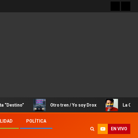
no”
Otro tren / Yo soy Drox
La Canción de Jo
LIDAD
POLÍTICA
EN VIVO