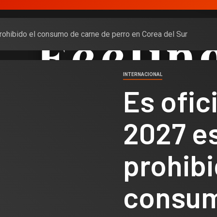
 prohibido el consumo de carne de perro en Corea del Sur
INTERNACIONAL
Es ofici
2027 e
prohibi
consum