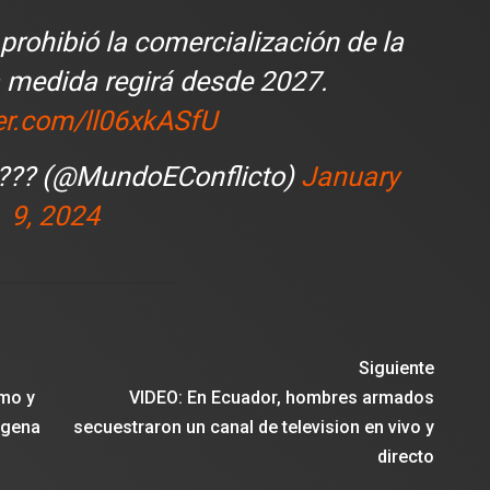
 prohibió la comercialización de la
a medida regirá desde 2027.
ter.com/ll06xkASfU
???? (@MundoEConflicto)
January
9, 2024
Siguiente
smo y
VIDEO: En Ecuador, hombres armados
agena
secuestraron un canal de television en vivo y
directo