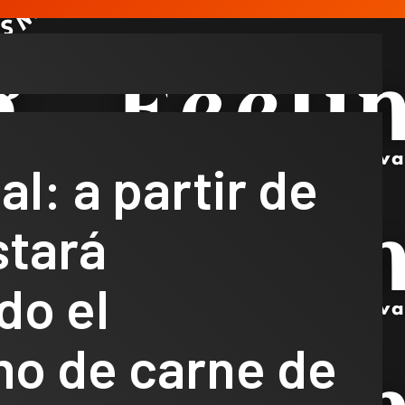
al: a partir de
stará
do el
o de carne de