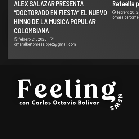
ALEX SALAZAR PRESENTA
Rafaella 
“DOCTORADO EN FIESTA” EL NUEVO
febrero 20, 
omaralbertom
HIMNO DE LA MUSICA POPULAR
COLOMBIANA
febrero 21, 2026
omaralbertomesalopez@gmail.com