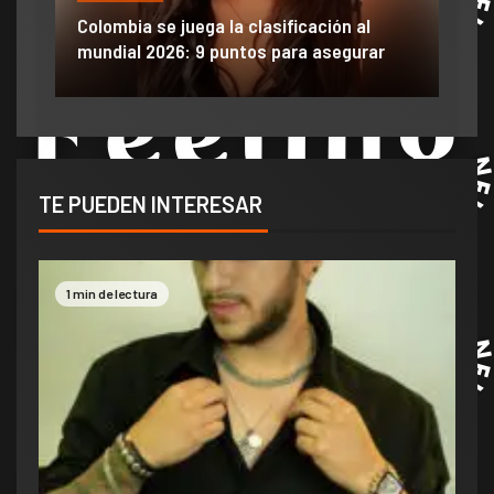
do
Colombia se juega la clasificación al
Efraí
mundial 2026: 9 puntos para asegurar
anun
TE PUEDEN INTERESAR
1 min de lectura