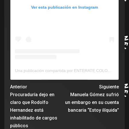
Ver esta publicación en Instagram
Una publicación compartida por ENTERATE COLOMBIA
(@c
Anterior
Siguiente
Procuraduría dejo en
Manuela Gómez sufrió
claro que Rodolfo
un embargo en su cuenta
Hernandez está
bancaria “Estoy ilíquida”
inhabilitado de cargos
públicos