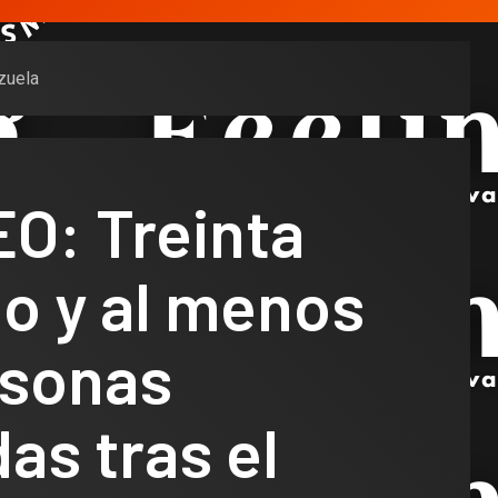
zuela
O: Treinta
do y al menos
rsonas
as tras el