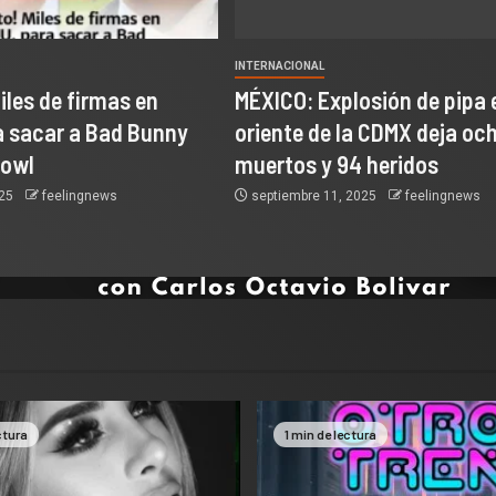
INTERNACIONAL
Miles de firmas en
MÉXICO: Explosión de pipa e
a sacar a Bad Bunny
oriente de la CDMX deja oc
Bowl
muertos y 94 heridos
025
feelingnews
septiembre 11, 2025
feelingnews
ctura
1 min de lectura