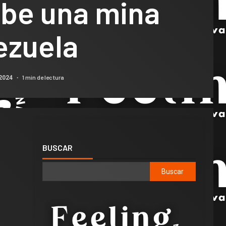
be una mina
ezuela
1 min de lectura
 2024
BUSCAR
Buscar