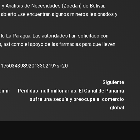
 y Análisis de Necesidades (Zoedan) de Bolívar,
o abierto «se encuentran algunos mineros lesionados y
lo La Paragua. Las autoridades han solicitado con
s, así como el apoyo de las farmacias para que lleven
lectura
2 min de lectura
tus/1760343989201330219?s=20
Siguiente
dimir
Pérdidas multimillonarias: El Canal de Panamá
ES
DEPORTES
odríguez se une al Club
sufre una sequía y preocupa al comercio
Vengo a aportar con calidad y
Travis Scott lanza camiset
global
lusión de jugar el Mundial de
edición limitada del FC Bar
para el partido contra el Re