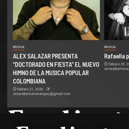
MUSICA
MUSICA
ALEX SALAZAR PRESENTA
Rafaella 
“DOCTORADO EN FIESTA” EL NUEVO
febrero 20, 
omaralbertom
HIMNO DE LA MUSICA POPULAR
COLOMBIANA
febrero 21, 2026
omaralbertomesalopez@gmail.com