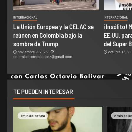
INTERNACIONAL
INTERNACIONAL
La Unión Europea y la CELAC se
¡Insólito! 
reúnen en Colombia bajo la
EE.UU. par
sombra de Trump
del Super 
noviembre 9, 2025
octubre 16, 2
omaralbertomesalopez@gmail.com
TE PUEDEN INTERESAR
1 min de lectura
2 min de le