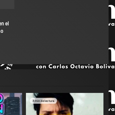
n el
ho
3 min de lectura