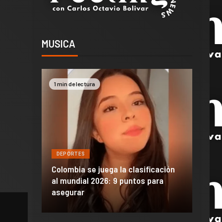
MUSICA
1 min de lectura
2 min 
DEPORTES
DEPO
a de
Colombia se juega la clasificación
Efraí
celona
al mundial 2026: 9 puntos para
dañó 
al Madrid
asegurar
de M