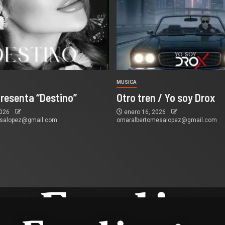
MUSICA
presenta “Destino”
Otro tren / Yo soy Drox
2026
enero 16, 2026
esalopez@gmail.com
omaralbertomesalopez@gmail.com