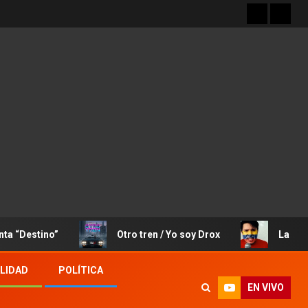
ino”
Otro tren / Yo soy Drox
La Canción de J
LIDAD
POLÍTICA
EN VIVO