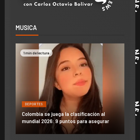
MUSICA
1 min de lectura
2 mi
DEPORTES
DE
ón
ido
Colombia se juega la clasificación al
Efra
mundial 2026: 9 puntos para asegurar
anu