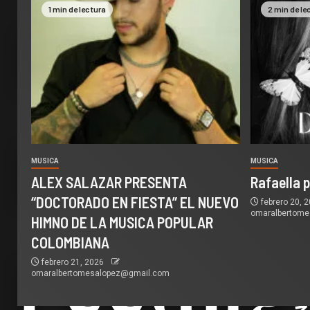
1 min de lectura
2 min de le
MUSICA
MUSICA
ALEX SALAZAR PRESENTA
Rafaella 
“DOCTORADO EN FIESTA” EL NUEVO
febrero 20, 
omaralbertom
HIMNO DE LA MUSICA POPULAR
COLOMBIANA
febrero 21, 2026
omaralbertomesalopez@gmail.com