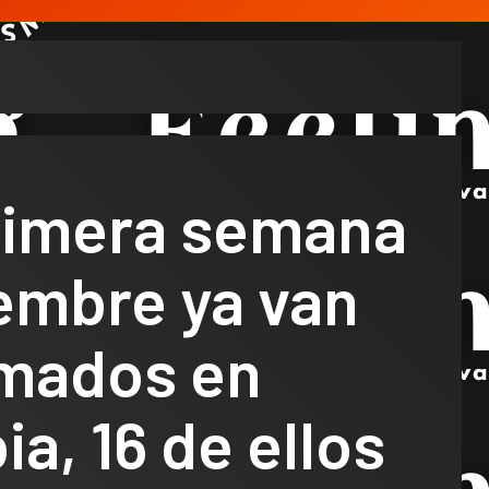
primera semana
embre ya van
mados en
a, 16 de ellos