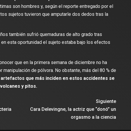
timas son hombres y, según el reporte entregado por el
stos sujetos tuvieron que amputarle dos dedos tras la
lectura
2 min de lectura
ños también sufrió quemaduras de alto grado tras
 en esta oportunidad el sujeto estaba bajo los efectos
 conocer que en la primera semana de diciembre no ha
ES
or manipulación de pólvora. No obstante, más del 80 % de
DEPORTES
odríguez se une al Club
 artefactos que más inciden en estos accidentes se
Vengo a aportar con calidad y
Travis Scott lanza camiset
volcanes y pitos.
lusión de jugar el Mundial de
edición limitada del FC Bar
para el partido contra el Re
Siguiente
cteria
Cara Delevingne, la actriz que “donó” un
orgasmo a la ciencia