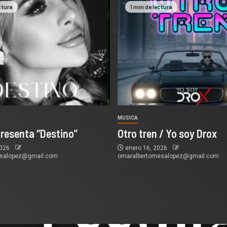
ctura
1 min de lectura
MUSICA
presenta “Destino”
Otro tren / Yo soy Drox
2026
enero 16, 2026
esalopez@gmail.com
omaralbertomesalopez@gmail.com