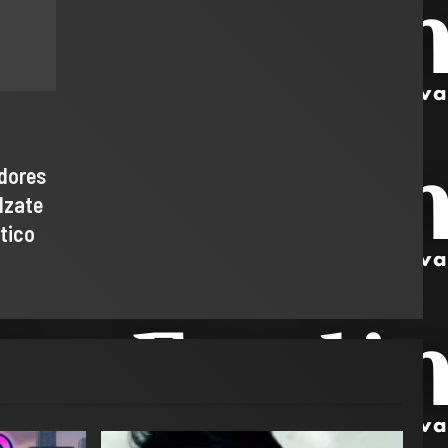
adores
lzate
tico