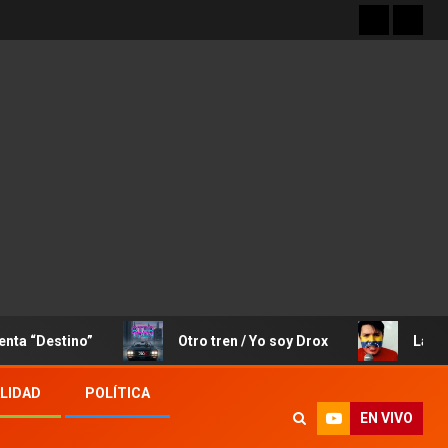
tino”
Otro tren / Yo soy Drox
La Canción de 
LIDAD
POLÍTICA
EN VIVO