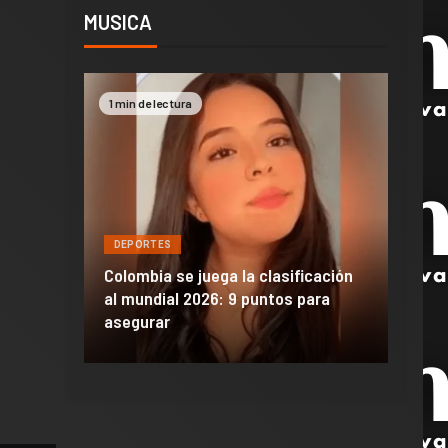
MUSICA
1 min de lectura
2 min 
DEPORTES
DEPO
a de
Colombia se juega la clasificación
Efraí
celona
al mundial 2026: 9 puntos para
dañó 
al Madrid
asegurar
de M