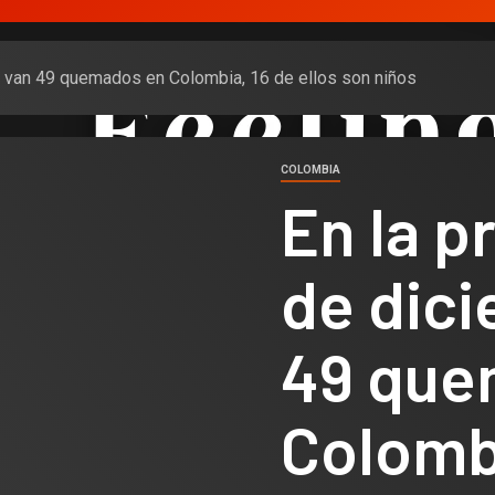
a van 49 quemados en Colombia, 16 de ellos son niños
COLOMBIA
En la 
de dici
49 que
Colombi