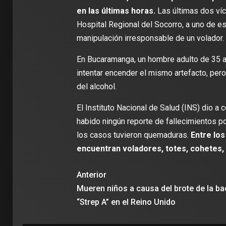
en las últimas horas.
Las últimas dos víc
Hospital Regional del Socorro, a uno de e
manipulación irresponsable de un volador.
2 min de 
En Bucaramanga, un hombre adulto de 35 a
intentar encender el mismo artefacto, pero
del alcohol.
El Instituto Nacional de Salud (INS) dio a
DEPORT
habido ningún reporte de fallecimientos p
James R
los casos tuvieron quemaduras.
Entre los
León: ‘
encuentran voladores, totes, cohetes, 
con la i
Clubes
Anterior
Mueren niños a causa del brote de la ba
“Strep A” en el Reino Unido