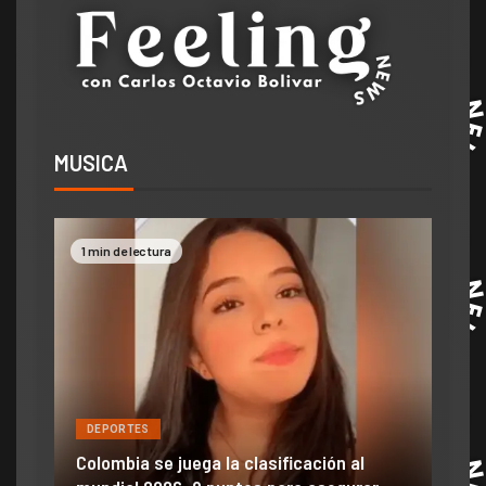
MUSICA
1 min de lectura
2 mi
DEPORTES
DE
ón
ido
Colombia se juega la clasificación al
Efra