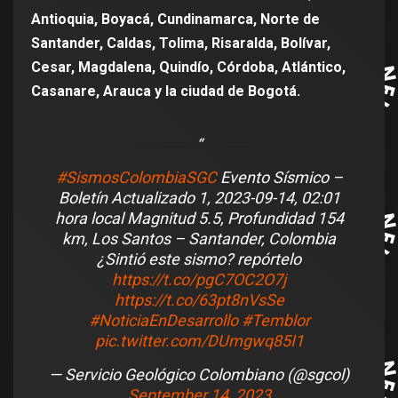
Antioquia, Boyacá, Cundinamarca, Norte de
Santander, Caldas, Tolima, Risaralda, Bolívar,
Cesar, Magdalena, Quindío, Córdoba, Atlántico,
Casanare, Arauca y la ciudad de Bogotá.
#SismosColombiaSGC
Evento Sísmico –
Boletín Actualizado 1, 2023-09-14, 02:01
hora local Magnitud 5.5, Profundidad 154
km, Los Santos – Santander, Colombia
¿Sintió este sismo? repórtelo
https://t.co/pgC7OC2O7j
https://t.co/63pt8nVsSe
#NoticiaEnDesarrollo
#Temblor
pic.twitter.com/DUmgwq85I1
— Servicio Geológico Colombiano (@sgcol)
September 14, 2023