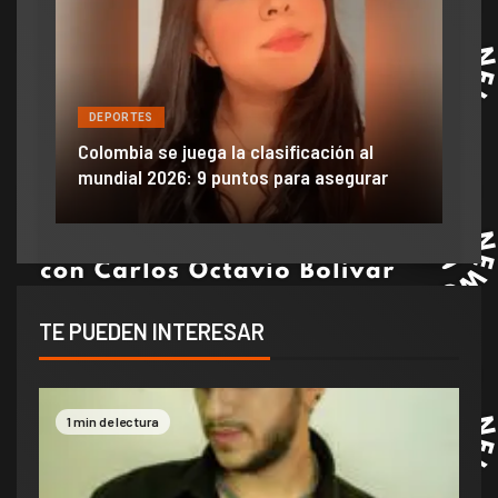
DEPORTES
DE
ón
ido
Colombia se juega la clasificación al
Efra
mundial 2026: 9 puntos para asegurar
anu
TE PUEDEN INTERESAR
1 min de lectura