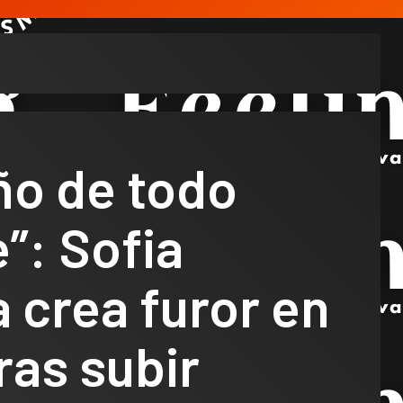
ño de todo
”: Sofia
 crea furor en
ras subir