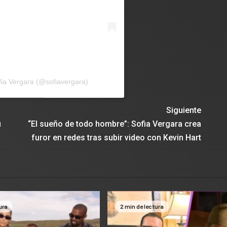
fia Vergara (@sofiavergara)
Siguiente
u
“El sueño de todo hombre”: Sofia Vergara crea
furor en redes tras subir video con Kevin Hart
ura
2 min de lectura