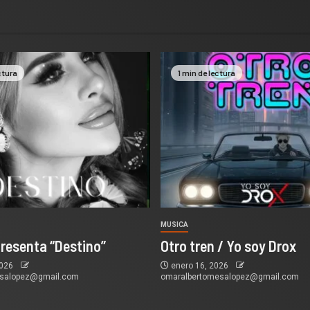
ctura
1 min de lectura
MUSICA
presenta “Destino”
Otro tren / Yo soy Drox
2026
enero 16, 2026
esalopez@gmail.com
omaralbertomesalopez@gmail.com