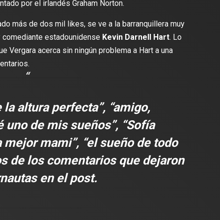
tado por el irlandés Graham Norton.
ado más de dos mil likes, se ve a la barranquillera muy
r y comediante estadounidense
Kevin Darnell Hart
. Lo
ue Vergara acerca sin ningún problema a Hart a una
lectura
2 min de lectura
entarios.
 la altura perfecta”, “amigo,
ES
DEPORTES
 uno de mis sueños”, “Sofía
odríguez se une al Club
Vengo a aportar con calidad y
Travis Scott lanza camiset
 mejor mami”, “el sueño de todo
lusión de jugar el Mundial de
edición limitada del FC Bar
para el partido contra el Re
s de los comentarios que dejaron
rnautas en el post.