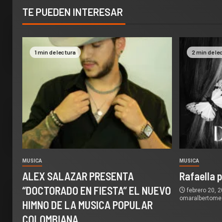
TE PUEDEN INTERESAR
1 min de lectura
2 min de le
MUSICA
MUSICA
ALEX SALAZAR PRESENTA
Rafaella 
“DOCTORADO EN FIESTA” EL NUEVO
febrero 20, 
omaralbertom
HIMNO DE LA MUSICA POPULAR
COLOMBIANA