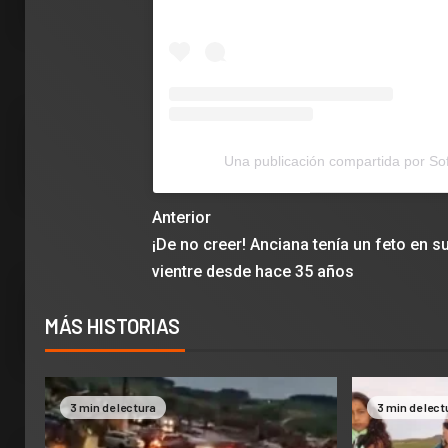
Una publicación compartida por So
Anterior
¡De no creer! Anciana tenía un feto en s
vientre desde hace 35 años
MÁS HISTORIAS
3 min de lectura
3 min de lect