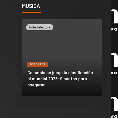
MUSICA
1 min de lectura
2 min 
DEPORTES
DEPO
a de
Colombia se juega la clasificación
Efraí
celona
al mundial 2026: 9 puntos para
dañó 
al Madrid
asegurar
de M