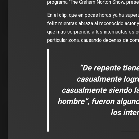
programa ‘The Graham Norton Show, presen
En el clip, que en pocas horas ya ha super
feliz mientras abraza al reconocido acto
que más sorprendió a los internautas es q
2 min de 
particular zona, causando decenas de com
“De repente tiene
DEPORT
casualmente logré
James R
León: ‘
casualmente siendo la
con la i
Clubes
hombre”, fueron alguno
los inte