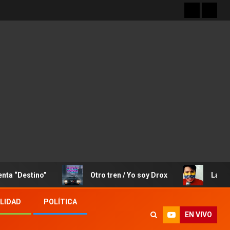
ino”
Otro tren / Yo soy Drox
La Canción de 
LIDAD
POLÍTICA
EN VIVO