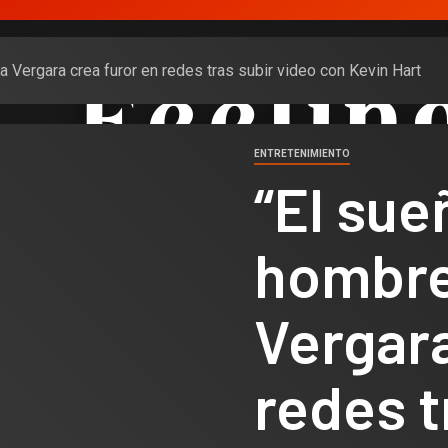
a Vergara crea furor en redes tras subir video con Kevin Hart
ENTRETENIMIENTO
“El sue
hombre
Vergara
redes t