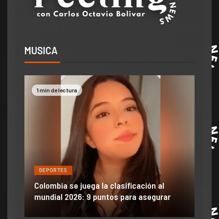
MUSICA
1 min de lectura
2 mi
DEPORTES
DE
ón
ido
Colombia se juega la clasificación al
Efra
mundial 2026: 9 puntos para asegurar
anu