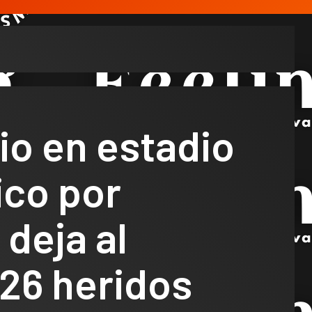
io en estadio
ico por
 deja al
26 heridos