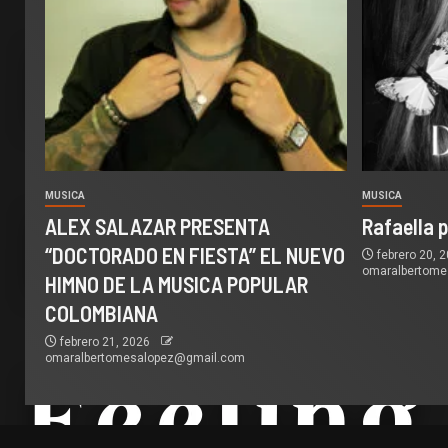
MUSICA
MUSICA
ALEX SALAZAR PRESENTA
Rafaella 
“DOCTORADO EN FIESTA” EL NUEVO
febrero 20, 
omaralbertom
HIMNO DE LA MUSICA POPULAR
COLOMBIANA
febrero 21, 2026
omaralbertomesalopez@gmail.com