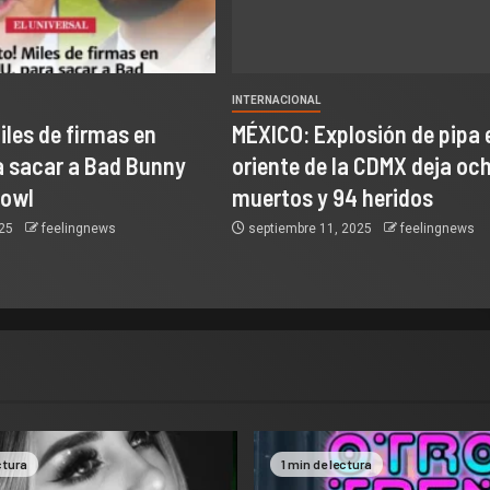
INTERNACIONAL
Miles de firmas en
MÉXICO: Explosión de pipa e
a sacar a Bad Bunny
oriente de la CDMX deja oc
Bowl
muertos y 94 heridos
025
feelingnews
septiembre 11, 2025
feelingnews
ctura
1 min de lectura