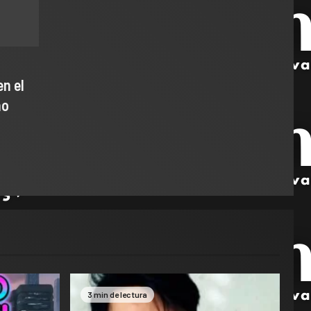
n el
ho
3 min de lectura