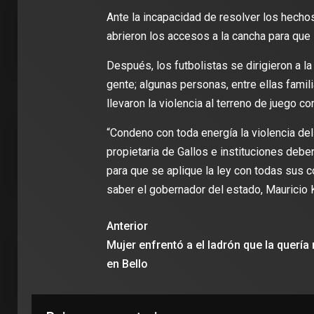
Ante la incapacidad de resolver los hech
2 min de 
abrieron los accesos a la cancha para que 
Después, los futbolistas se dirigieron a l
gente; algunas personas, entre ellas fami
llevaron la violencia al terreno de juego 
DEPORT
James R
“Condeno con toda energía la violencia de
León: ‘
propietaria de Gallos e instituciones deb
con la i
para que se aplique la ley con todas sus 
Clubes
saber el gobernador del estado, Mauricio K
Anterior
Mujer enfrentó a el ladrón que la quería
en Bello