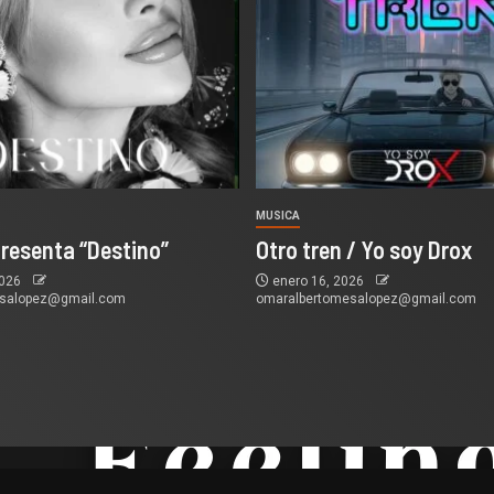
MUSICA
presenta “Destino”
Otro tren / Yo soy Drox
2026
enero 16, 2026
esalopez@gmail.com
omaralbertomesalopez@gmail.com