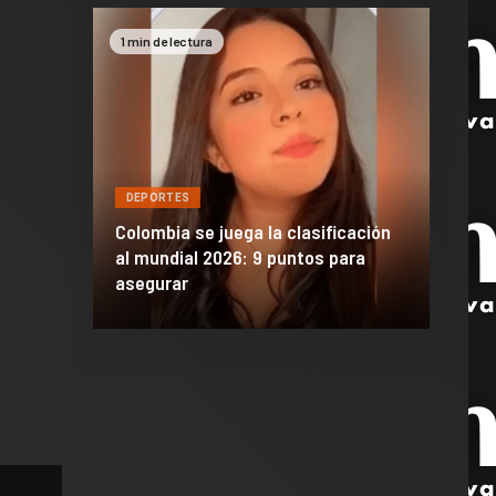
1 min de lectura
2 min 
DEPORTES
DEPO
a de
Colombia se juega la clasificación
Efraí
celona
al mundial 2026: 9 puntos para
dañó 
al Madrid
asegurar
de M