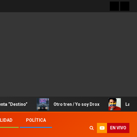
tino”
Otro tren / Yo soy Drox
La Canción de 
LIDAD
POLÍTICA
EN VIVO