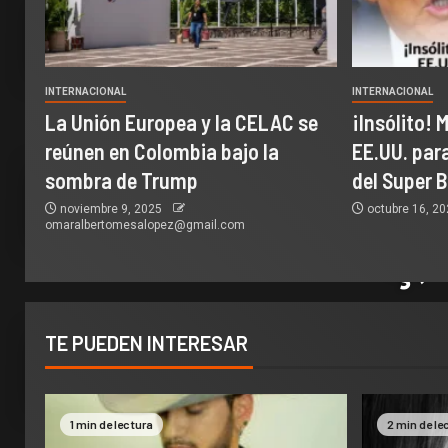
INTERNACIONAL
INTERNACIONAL
La Unión Europea y la CELAC se
¡Insólito! 
reúnen en Colombia bajo la
EE.UU. par
sombra de Trump
del Super 
noviembre 9, 2025
octubre 16, 2
omaralbertomesalopez@gmail.com
TE PUEDEN INTERESAR
1 min de lectura
2 min de le