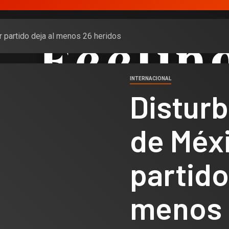
r partido deja al menos 26 heridos
INTERNACIONAL
Disturb
de Méx
partido
menos 