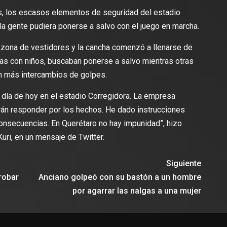
os, los escasos elementos de seguridad del estadio
lectura
2 min de lectura
la gente pudiera ponerse a salvo con el juego en marcha.
a zona de vestidores y la cancha comenzó a llenarse de
lias con niños, buscaban ponerse a salvo mientras otras
con más intercambios de golpes.
ES
DEPORTES
odríguez se une al Club
l día de hoy en el estadio Corregidora. La empresa
Vengo a aportar con calidad y
Travis Scott lanza camiset
erán responder por los hechos. He dado instrucciones
lusión de jugar el Mundial de
edición limitada del FC Bar
consecuencias. En Querétaro no hay impunidad”, hizo
para el partido contra el Re
uri, en un mensaje de Twitter.
Siguiente
 robar
Anciano golpeó con su bastón a un hombre
por agarrar las nalgas a una mujer