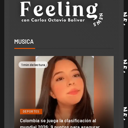
MUSICA
1 min de lectura
2 mi
DEPORTES
DE
ón
ido
Colombia se juega la clasificación al
Efra
mundial 2026: 9 puntos para asegurar
anu