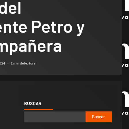
del
nte Petro y
mpañera
2 min de lectura
2024
BUSCAR
Buscar