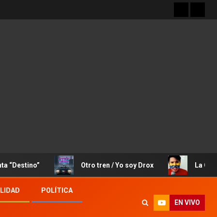
no”
Otro tren / Yo soy Drox
La Canción de J
LIDAD
POLÍTICA
EN VIVO