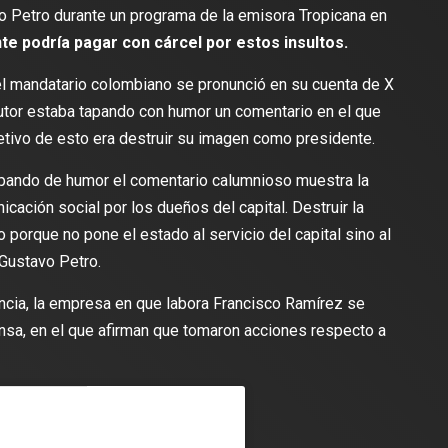
o Petro durante un programa de la emisora Tropicana en
te podría pagar con cárcel por estos insultos.
 el mandatario colombiano se pronunció en su cuenta de X
ocutor estaba tapando con humor un comentario en el que
jetivo de esto era destruir su imagen como presidente.
tapando de humor el comentario calumnioso muestra la
ación social por los dueños del capital. Destruir la
 porque no pone el estado al servicio del capital sino al
lectura
2 min de lectura
 Gustavo Petro.
ncia, la empresa en que labora Francisco Ramírez se
sa, en el que afirman que tomaron acciones respecto a
ES
DEPORTES
odríguez se une al Club
Vengo a aportar con calidad y
Travis Scott lanza camiset
lusión de jugar el Mundial de
edición limitada del FC Bar