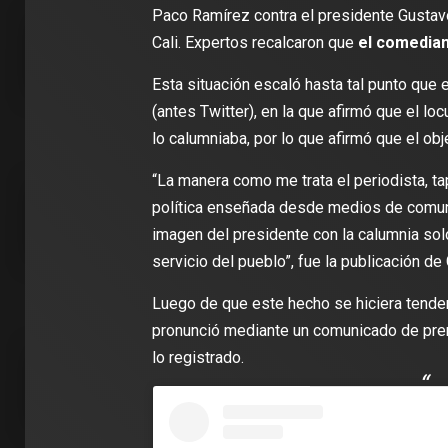
Paco Ramírez contra el presidente Gustav
Cali. Expertos recalcaron que
el comedian
Esta situación escaló hasta tal punto que
(antes Twitter), en la que afirmó que el l
lo calumniaba, por lo que afirmó que el ob
“La manera como me trata el periodista, 
política enseñada desde medios de comunic
imagen del presidente con la calumnia solo
2 min de 
servicio del pueblo”, fue la publicación de
Luego de que este hecho se hiciera tende
pronunció mediante un comunicado de pren
lo registrado.
DEPORT
James R
León: ‘
con la i