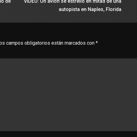
ló de
VIDEO: Un avión se estrelló en mitad de una
autopista en Naples, Florida
os campos obligatorios están marcados con
*