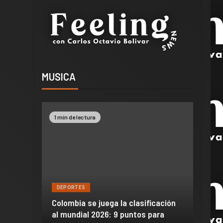
MUSICA
1 min de lectura
2 min 
DEPORTES
DEPO
a de
Colombia se juega la clasificación
Efraí
celona
al mundial 2026: 9 puntos para
dañó 