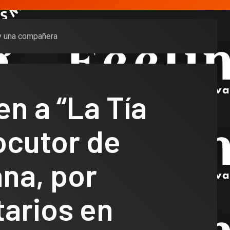
 y una compañera
n a “La Tía
locutor de
na, por
arios en