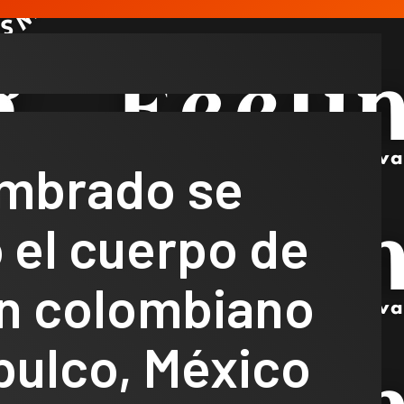
mbrado se
 el cuerpo de
en colombiano
pulco, México