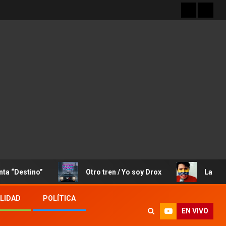
ino”
Otro tren / Yo soy Drox
La Canción de J
LIDAD
POLÍTICA
EN VIVO