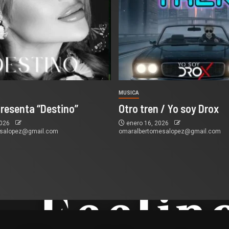
MUSICA
presenta “Destino”
Otro tren / Yo soy Drox
2026
enero 16, 2026
esalopez@gmail.com
omaralbertomesalopez@gmail.com