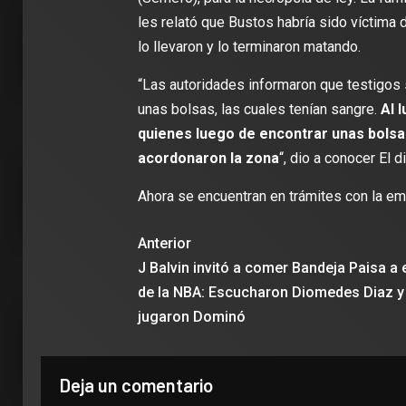
les relató que Bustos habría sido víctima 
2 min de 
lo llevaron y lo terminaron matando.
“Las autoridades informaron que testigo
unas bolsas, las cuales tenían sangre.
Al l
quienes luego de encontrar unas bolsa
DEPORT
acordonaron la zona
“, dio a conocer El d
James R
León: ‘
Ahora se encuentran en trámites con la em
con la i
Clubes
Anterior
J Balvin invitó a comer Bandeja Paisa a e
de la NBA: Escucharon Diomedes Diaz y
jugaron Dominó
Deja un comentario