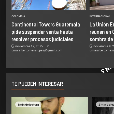
COLOMBIA
INTERNACIONAL
Continental Towers Guatemala
La Unión E
pide suspender venta hasta
reúnen en 
resolver procesos judiciales
sombra de
noviembre 19, 2025
noviembre 9, 
omaralbertomesalopez@gmail.com
omaralbertomes
TE PUEDEN INTERESAR
1 min de lectura
2 min de le