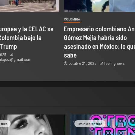
COLOMBIA
uropea y la CELAC se
Empresario colombiano An
Colombia bajo la
Gómez Mejía habría sido
 Trump
asesinado en México: lo qu
sabe
2025
alopez@gmail.com
octubre 21, 2025
feelingnews
ctura
1 min de lectura