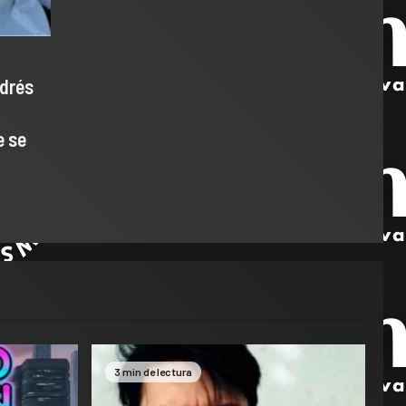
drés
e se
3 min de lectura