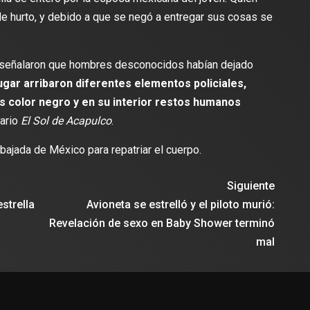
de hurto, y debido a que se negó a entregar sus cosas se
lectura
2 min de lectura
s señalaron que hombres desconocidos habían dejado
ugar arribaron diferentes elementos policiales,
s color negro y en su interior restos humanos
ES
iario
El Sol de Acapulco
.
DEPORTES
odríguez se une al Club
Vengo a aportar con calidad y
Travis Scott lanza camiset
bajada de México para repatriar el cuerpo.
lusión de jugar el Mundial de
edición limitada del FC Bar
para el partido contra el Re
Siguiente
strella
Avioneta se estrelló y el piloto murió:
Revelación de sexo en Baby Shower terminó
mal