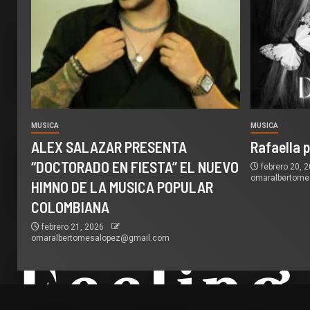
MUSICA
MUSICA
ALEX SALAZAR PRESENTA
Rafaella 
“DOCTORADO EN FIESTA” EL NUEVO
febrero 20, 
omaralbertom
HIMNO DE LA MUSICA POPULAR
COLOMBIANA
febrero 21, 2026
omaralbertomesalopez@gmail.com