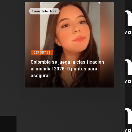
1 min de lectura
2 min 
DEPORTES
DEPO
a de
Colombia se juega la clasificación
Efraí
celona
al mundial 2026: 9 puntos para
dañó 
al Madrid
asegurar
de M