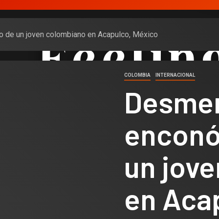
 de un joven colombiano en Acapulco, México
COLOMBIA
INTERNACIONAL
Desme
enconó
un jov
en Aca