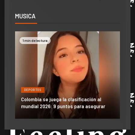
MUSICA
1 min de lectura
2 mi
DEPORTES
DE
ón
ido
Colombia se juega la clasificación al
Efra
mundial 2026: 9 puntos para asegurar
anu