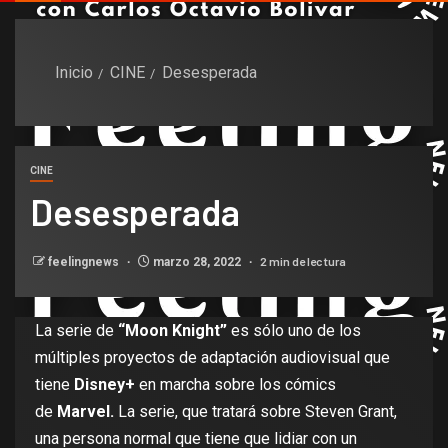
Inicio
CINE
Desesperada
CINE
Desesperada
2 min de lectura
feelingnews
marzo 28, 2022
La serie de
“Moon Knight”
es sólo uno de los
múltiples proyectos de adaptación audiovisual que
tiene
Disney+
en marcha sobre los cómics
de
Marvel.
La serie, que tratará sobre Steven Grant,
una persona normal que tiene que lidiar con un