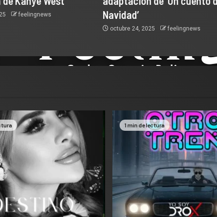
 de Kanye West
adaptación de ‘Un cuento 
Navidad’
025
feelingnews
octubre 24, 2025
feelingnews
ctura
1 min de lectura