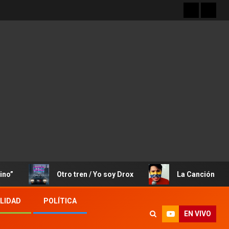
Otro tren / Yo soy Drox
La Canción de José Rafael
LIDAD
POLÍTICA
EN VIVO