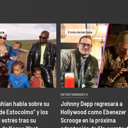
ura
2 min de lectura
O
ENTRETENIMIENTO
hian habla sobre su
Johnny Depp regresará a
de Estocolmo” y los
Hollywood como Ebenezer
 estrés tras su
Scrooge en la próxima