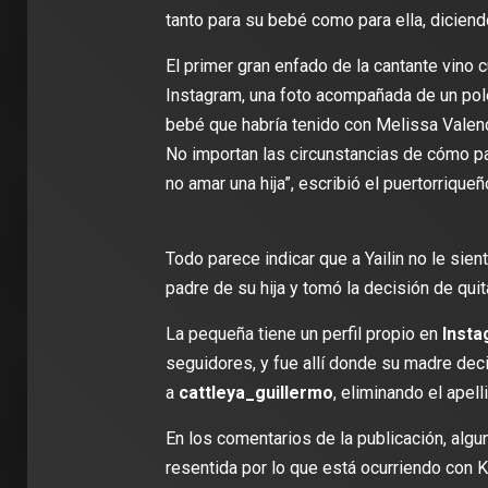
tanto para su bebé como para ella, diciend
El primer gran enfado de la cantante vino 
Instagram, una foto acompañada de un polé
bebé que habría tenido con Melissa Valenci
No importan las circunstancias de cómo p
no amar una hija”, escribió el puertorriqueñ
2 min de lectura
2 min de 
Todo parece indicar que a Yailin no le sien
padre de su hija y tomó la decisión de quit
DEPORTES
La pequeña tiene un perfil propio en
Insta
DEPORT
James Rodríguez se une al Club
seguidores, y fue allí donde su madre dec
León: ‘Vengo a aportar con calidad y
Travis 
a
cattleya_guillermo
, eliminando el apell
con la ilusión de jugar el Mundial de
edición
Clubes
para el 
En los comentarios de la publicación, algu
resentida por lo que está ocurriendo con Ka