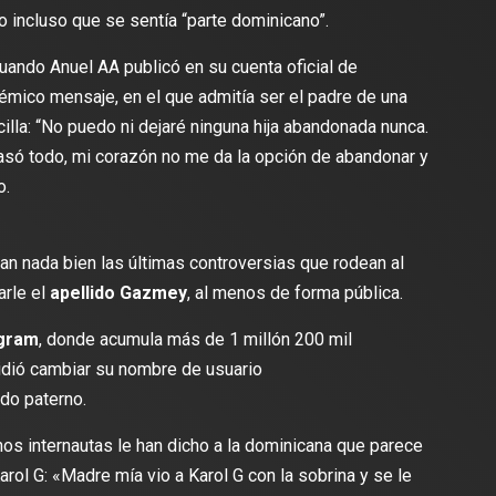
o incluso que se sentía “parte dominicano”.
cuando Anuel AA publicó en su cuenta oficial de
mico mensaje, en el que admitía ser el padre de una
lla: “No puedo ni dejaré ninguna hija abandonada nunca.
asó todo, mi corazón no me da la opción de abandonar y
o.
lectura
1 min de lectura
tan nada bien las últimas controversias que rodean al
arle el
apellido Gazmey
, al menos de forma pública.
gram
, donde acumula más de 1 millón 200 mil
ES
DEPORTES
idió cambiar su nombre de usuario
Scott lanza camiseta de
Colombia se juega la clasif
ido paterno.
 limitada del FC Barcelona
al mundial 2026: 9 puntos 
partido contra el Real Madrid
asegurar
nos internautas le han dicho a la dominicana que parece
rol G: «Madre mía vio a Karol G con la sobrina y se le