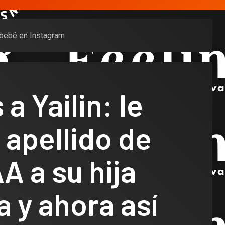
la bebé en Instagram
 a Yailin: le
l apellido de
A a su hija
a y ahora así