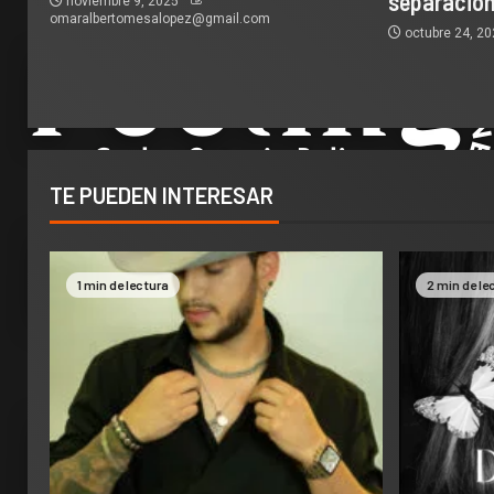
separación
noviembre 9, 2025
omaralbertomesalopez@gmail.com
octubre 24, 2
TE PUEDEN INTERESAR
1 min de lectura
2 min de le