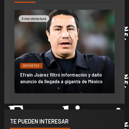
2 min de lectura
2 mi
DE
DEPORTES
Jam
Efraín Juárez filtró información y dañó
mom
r
anuncio de llegada a gigante de México
ve 
TE PUEDEN INTERESAR