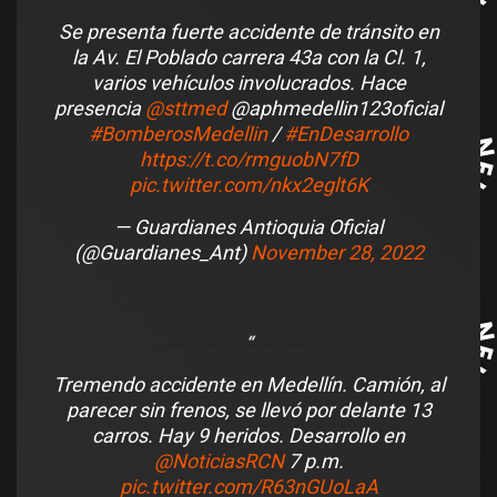
Se presenta fuerte accidente de tránsito en
la Av. El Poblado carrera 43a con la Cl. 1,
varios vehículos involucrados. Hace
presencia
@sttmed
@aphmedellin123oficial
#BomberosMedellin
/
#EnDesarrollo
https://t.co/rmguobN7fD
pic.twitter.com/nkx2eglt6K
— Guardianes Antioquia Oficial
(@Guardianes_Ant)
November 28, 2022
Tremendo accidente en Medellín. Camión, al
parecer sin frenos, se llevó por delante 13
carros. Hay 9 heridos. Desarrollo en
@NoticiasRCN
7 p.m.
pic.twitter.com/R63nGUoLaA