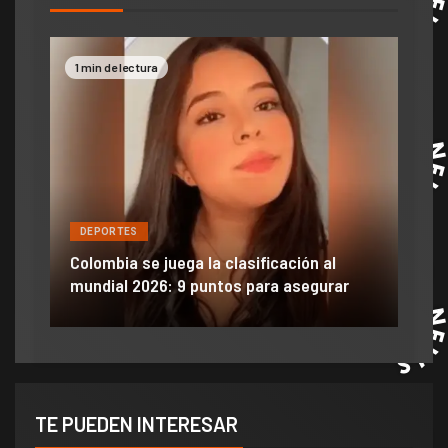
ectura
2 min de lectura
ES
DEPORTES
 se juega la clasificación al
Efraín Juárez filtró 
 2026: 9 puntos para asegurar
anuncio de llegada a 
TE PUEDEN INTERESAR