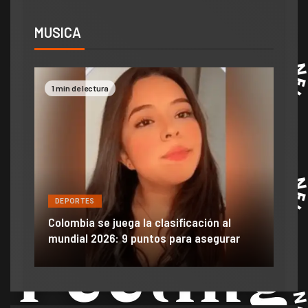
MUSICA
1 min de lectura
2 mi
DEPORTES
DE
ón
ido
Colombia se juega la clasificación al
Efra
mundial 2026: 9 puntos para asegurar
anu