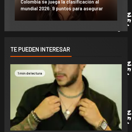
ido
Colombia se juega la clasificación al
Efra
mundial 2026: 9 puntos para asegurar
anu
TE PUEDEN INTERESAR
1 min de lectura