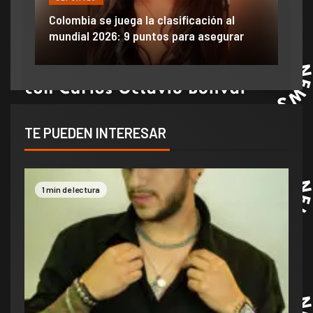
ón
ido
Colombia se juega la clasificación al
Efra
mundial 2026: 9 puntos para asegurar
anu
TE PUEDEN INTERESAR
1 min de lectura