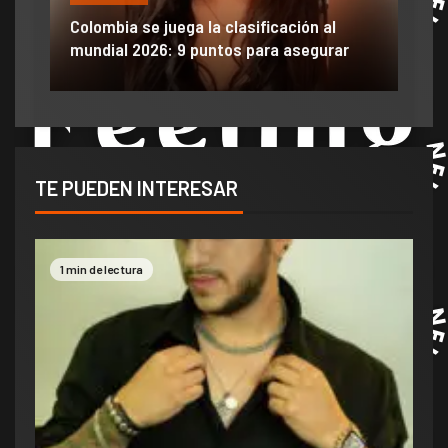
ón
ido
Colombia se juega la clasificación al
Efra
mundial 2026: 9 puntos para asegurar
anu
TE PUEDEN INTERESAR
1 min de lectura