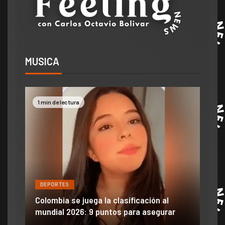
MUSICA
1 min de lectura
2 mi
DEPORTES
DE
ón
ido
Colombia se juega la clasificación al
Efra
mundial 2026: 9 puntos para asegurar
anu