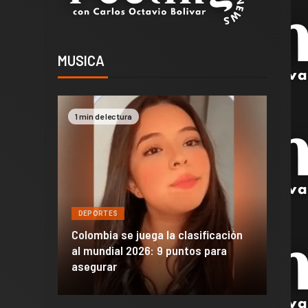
MUSICA
1 min de lectura
2 min 
DEPORTES
DEPO
a de
Colombia se juega la clasificación
Efraí
celona
al mundial 2026: 9 puntos para
dañó 
al Madrid
asegurar
de M