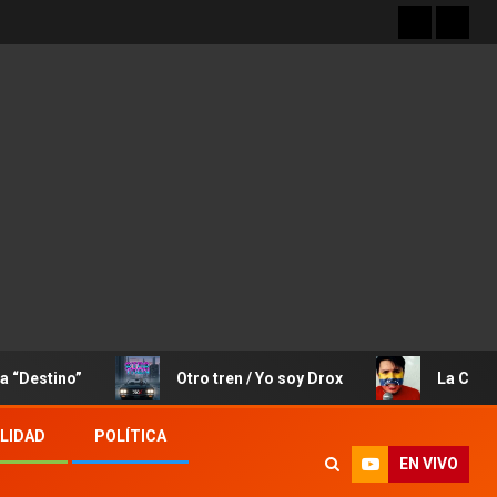
o”
Otro tren / Yo soy Drox
La Canción de Jos
LIDAD
POLÍTICA
EN VIVO