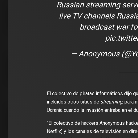
Russian streaming servic
live TV channels Russi
broadcast war fo
pic.twit
— Anonymous (@Y
2 min de 
DEPORT
El colectivo de piratas informáticos dijo
James R
incluidos otros sitios de
streaming
, para 
León: ‘
Ucrania cuando la invasión entraba en el d
con la i
Clubes
“El colectivo de hackers Anonymous hacke
Netflix) y los canales de televisión en di