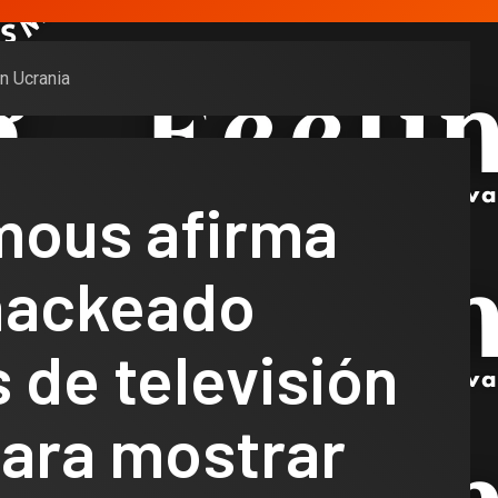
n Ucrania
ous afirma
hackeado
 de televisión
para mostrar