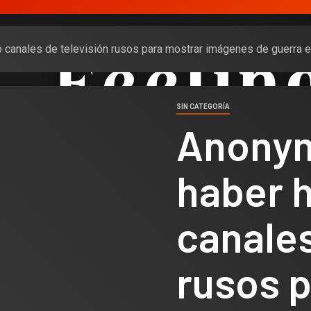
canales de televisión rusos para mostrar imágenes de guerra e
SIN CATEGORÍA
Anonym
haber 
canales
rusos 