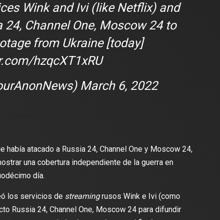
es Wink and Ivi (like Netflix) and
a 24, Channel One, Moscow 24 to
otage from Ukraine [today]
ter.com/hzqcXT1xRU
ourAnonNews)
March 6, 2022
lectura
2 min de lectura
ES
 que había atacado a Russia 24, Channel One y Moscow 24,
DEPORTES
odríguez se une al Club
mostrar una cobertura independiente de la guerra en
Vengo a aportar con calidad y
Travis Scott lanza camiset
uodécimo día.
lusión de jugar el Mundial de
edición limitada del FC Bar
para el partido contra el Re
ó los servicios de
streaming
rusos Wink e Ivi (como
recto Russia 24, Channel One, Moscow 24 para difundir