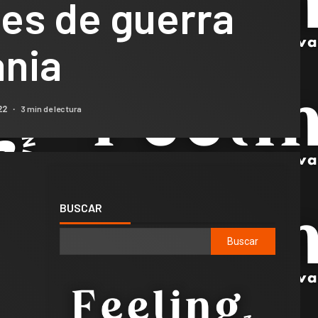
es de guerra
ania
3 min de lectura
22
BUSCAR
Buscar