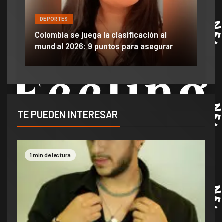
DEPORTES
DE
ón
ido
Colombia se juega la clasificación al
Efra
mundial 2026: 9 puntos para asegurar
anu
TE PUEDEN INTERESAR
1 min de lectura