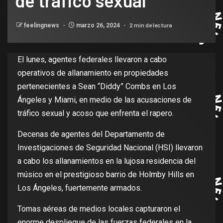
de tráfico sexual
2 min de lectura
feelingnews
marzo 26, 2024
El lunes, agentes federales llevaron a cabo
operativos de allanamiento en propiedades
pertenecientes a Sean “Diddy” Combs en Los
Ángeles y Miami, en medio de las acusaciones de
tráfico sexual y acoso que enfrenta el rapero.
Decenas de agentes del Departamento de
Investigaciones de Seguridad Nacional (HSI) llevaron
a cabo los allanamientos en la lujosa residencia del
músico en el prestigioso barrio de Holmby Hills en
Los Ángeles, fuertemente armados.
Tomas aéreas de medios locales capturaron el
enorme despliegue de las fuerzas federales en la