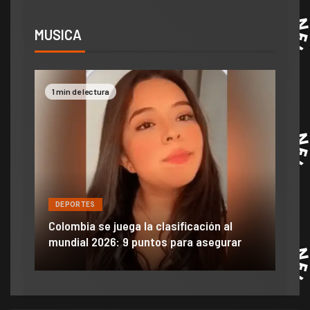
MUSICA
ectura
2 min de lectura
ES
DEPORTES
 se juega la clasificación al
Efraín Juárez filtró 
 2026: 9 puntos para asegurar
anuncio de llegada a 