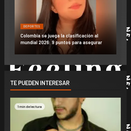
DEPORTES
DE
ón
ido
Colombia se juega la clasificación al
Efra
mundial 2026: 9 puntos para asegurar
anu
TE PUEDEN INTERESAR
1 min de lectura