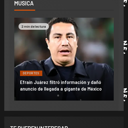
MUSICA
2 min de lectura
2 mi
DE
DEPORTES
Jam
Efraín Juárez filtró información y dañó
mom
r
anuncio de llegada a gigante de México
ve 